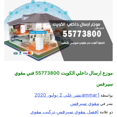
موزع ارسال داخلي الكويت 55773800 فني مقوي
سيرفس
ammar1
نشر على
2 يوليو، 2020
بواسطة
مقوي سيرفس
نشر في
افضل مقوي سيرفس
تركيب مقوي
ذو علامة
،