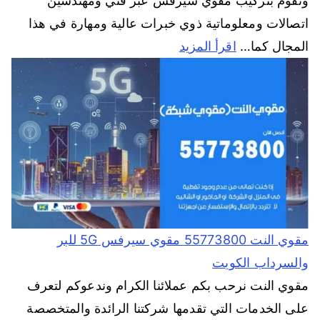
ونقوم بتركيب مقوي سيرفس عبر فني ومهندسين
اتصالات ومعلوماتية ذوي خبرات عالية ومهارة في هذا
المجال كما…
اقرأ المزيد
مقوي النت 55773800 مقوي سيرفس 5G للبر
والسرداب الكويت
مقوي النت نرحب بكم عملائنا الكرام وندعوكم لتعرف
على الخدمات التي تقدمها شركتنا الرائدة والمتخصصة